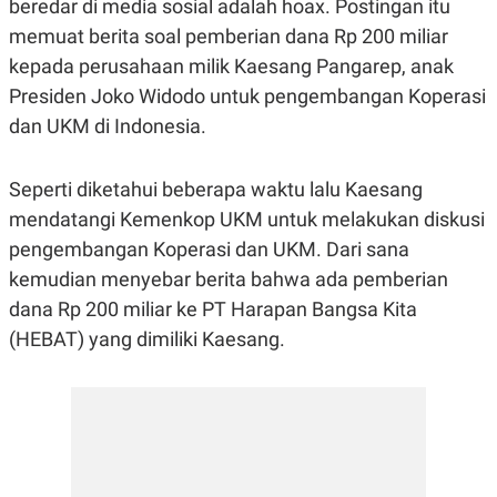
beredar di media sosial adalah hoax. Postingan itu
R
G
S
I
memuat berita soal pemberian dana Rp 200 miliar
O
O
kepada perusahaan milik Kaesang Pangarep, anak
N
N
A
A
Presiden Joko Widodo untuk pengembangan Koperasi
L
L
F
dan UKM di Indonesia.
I
N
A
Seperti diketahui beberapa waktu lalu Kaesang
N
C
mendatangi Kemenkop UKM untuk melakukan diskusi
E
pengembangan Koperasi dan UKM. Dari sana
Y
C
A
A
kemudian menyebar berita bahwa ada pemberian
N
R
dana Rp 200 miliar ke PT Harapan Bangsa Kita
G
I
T
T
(HEBAT) yang dimiliki Kaesang.
E
A
R
H
.
U
.
.
K
L
E
I
S
F