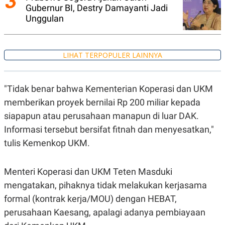
3
S
A
Gubernur BI, Destry Damayanti Jadi
A
G
Unggulan
T
E
D
S
A
T
A
LIHAT TERPOPULER LAINNYA
K
L
O
I
N
P
"Tidak benar bahwa Kementerian Koperasi dan UKM
T
S
A
U
memberikan proyek bernilai Rp 200 miliar kepada
N
S
T
siapapun atau perusahaan manapun di luar DAK.
V
Informasi tersebut bersifat fitnah dan menyesatkan,"
tulis Kemenkop UKM.
JARINGAN
Menteri Koperasi dan UKM Teten Masduki
K
P
O
R
mengatakan, pihaknya tidak melakukan kerjasama
N
E
T
S
formal (kontrak kerja/MOU) dengan HEBAT,
A
S
perusahaan Kaesang, apalagi adanya pembiayaan
N
R
A
E