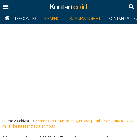
TERPOPULER
E-PAPER
BUSINESS INSIGHT
KONTAN TV
P
MY
KONTAN
Daftar
Masuk
BERITA
I
N
N
A
Home
>
cekfakta
>
Kemenkop UKM: Postingan soal pemberian dana Rp 200
V
S
miliar ke Kaesang adalah hoax
E
I
S
O
T
N