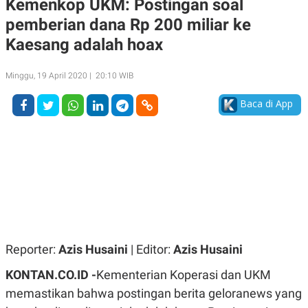
Kemenkop UKM: Postingan soal
A
A
pemberian dana Rp 200 miliar ke
S
L
I
Kaesang adalah hoax
K
I
E
N
U
D
Minggu, 19 April 2020 | 20:10 WIB
A
U
N
S
Baca di App
G
T
A
R
N
I
P
I
E
N
L
T
U
E
A
R
N
N
G
A
U
S
S
I
A
O
Reporter:
Azis Husaini
| Editor:
Azis Husaini
H
N
A
A
KONTAN.CO.ID -
Kementerian Koperasi dan UKM
L
memastikan bahwa postingan berita geloranews yang
P
R
E
E