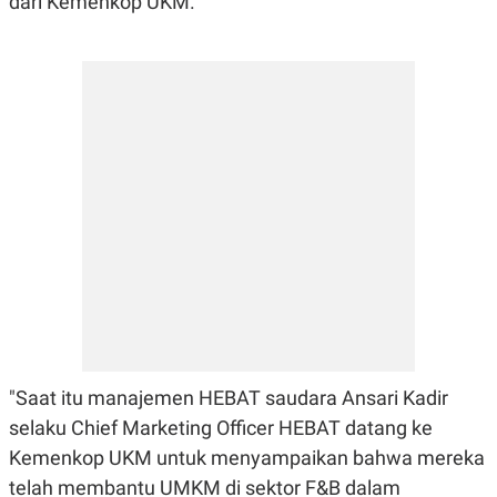
dari Kemenkop UKM.
C
L
A
E
D
A
E
S
M
E
Y
.
I
D
L
K
A
I
N
N
G
E
G
R
A
J
N
A
A
E
N
M
C
I
E
T
T
E
A
N
K
"Saat itu manajemen HEBAT saudara Ansari Kadir
E
A
selaku Chief Marketing Officer HEBAT datang ke
P
D
A
V
Kemenkop UKM untuk menyampaikan bahwa mereka
P
E
telah membantu UMKM di sektor F&B dalam
E
R