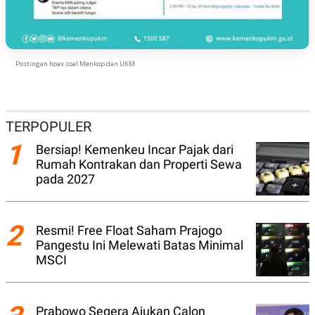
A
I
S
V
K
E
E
M
E
Postingan hoax soal Menkop dan UKM
N
T
E
R
I
TERPOPULER
A
N
1
Bersiap! Kemenkeu Incar Pajak dari
L
Rumah Kontrakan dan Properti Sewa
E
pada 2027
S
T
A
R
2
I
Resmi! Free Float Saham Prajogo
Pangestu Ini Melewati Batas Minimal
MSCI
KANAL
P
I
U
M
Prabowo Segera Ajukan Calon