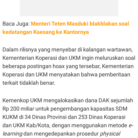
E
R
F
B
O
U
Baca Juga:
Menteri Teten Masduki blakblakan soal
K
S
U
I
kedatangan Kaesang ke Kantornya
S
N
E
S
Dalam rilisnya yang menyebar di kalangan wartawan,
S
I
Kementerian Koperasi dan UKM ingin meluruskan soal
N
S
beberapa postingan hoax yang tersebar, Kementerian
I
G
Koperasi dan UKM menyatakan bahwa pemberitaan
H
terkait tidaklah benar.
T
S
B
T
E
Kemenkop UKM mengalokasikan dana DAK sejumlah
O
L
C
A
Rp 200 miliar untuk pengembangan kapasitas SDM
K
N
S
J
KUKM di 34 Dinas Provinsi dan 253 Dinas Koperasi
E
A
dan UKM Kab/Kota, dengan menggunakan metode
e-
T
O
U
N
learning
dan mengedepankan prosedur
physical
P