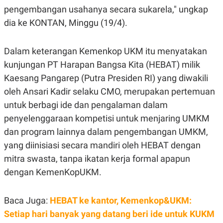
R
T
pengembangan usahanya secara sukarela," ungkap
I
S
dia ke KONTAN, Minggu (19/4).
I
N
G
Dalam keterangan Kemenkop UKM itu menyatakan
K
kunjungan PT Harapan Bangsa Kita (HEBAT) milik
G
M
Kaesang Pangarep (Putra Presiden RI) yang diwakili
E
D
oleh Ansari Kadir selaku CMO, merupakan pertemuan
I
untuk berbagi ide dan pengalaman dalam
A
.
penyelenggaraan kompetisi untuk menjaring UMKM
I
D
dan program lainnya dalam pengembangan UMKM,
yang diinisiasi secara mandiri oleh HEBAT dengan
mitra swasta, tanpa ikatan kerja formal apapun
SITEMAP
PROFILE
TERM
dengan KemenKopUKM.
OF
USE
PEDOMAN
Baca Juga:
HEBAT ke kantor, Kemenkop&UKM:
PEMBERITAAN
SIBER
Setiap hari banyak yang datang beri ide untuk KUKM
PRIVACY