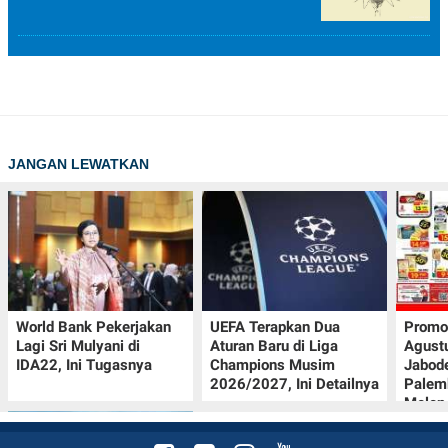
JANGAN LEWATKAN
World Bank Pekerjakan
UEFA Terapkan Dua
Promo
Lagi Sri Mulyani di
Aturan Baru di Liga
Agust
IDA22, Ini Tugasnya
Champions Musim
Jabod
2026/2027, Ini Detailnya
Palem
Melon