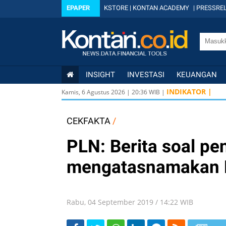
EPAPER
KSTORE
|
KONTAN ACADEMY
|
PRESSREL
INSIGHT
INVESTASI
KEUANGAN
INDIKATOR |
Kamis, 6 Agustus 2026
|
20
:
36
WIB |
CEKFAKTA
/
PLN: Berita soal p
mengatasnamakan P
Rabu, 04 September 2019 / 14:22 WIB