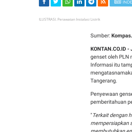
INDE
ILUSTRASI. Perawatan Instalasi Listrik
Sumber:
Kompas
KONTAN.CO.ID -
genset oleh PLN 
Informasi itu ta
mengatasnamakan 
Tangerang.
Penyewaan genset
pemberitahuan pem
"
Terkait dengan h
mempersiapkan se
membutuhkan ener