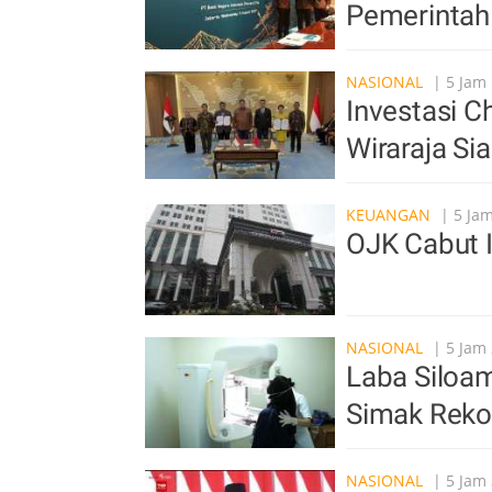
Pemerintah
NASIONAL
| 5 Jam 
Investasi C
Wiraraja S
KEUANGAN
| 5 Jam
OJK Cabut 
NASIONAL
| 5 Jam 
Laba Siloa
Simak Reko
NASIONAL
| 5 Jam 