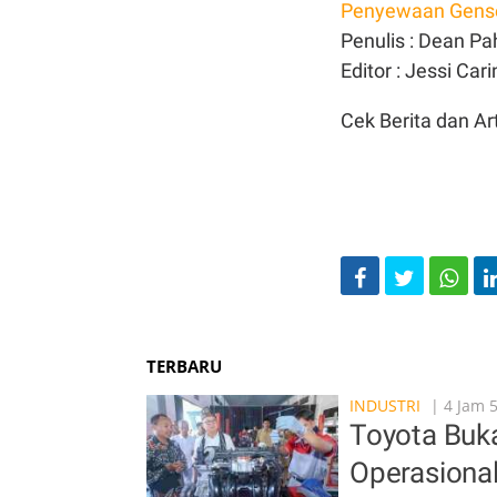
Penyewaan Gens
Penulis : Dean Pa
Editor : Jessi Car
Cek Berita dan Art
TERBARU
INDUSTRI
| 4 Jam 
Toyota Buka
Operasiona