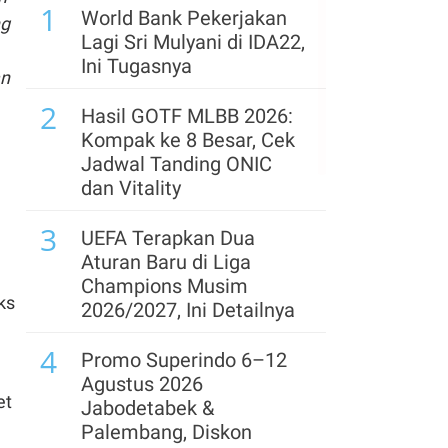
1
Cermati Saham Pilihan
World Bank Pekerjakan
ng
Analis
Lagi Sri Mulyani di IDA22,
Ini Tugasnya
an
6
Jelang Rights Issue,
2
Hapsoro Divestasi
Hasil GOTF MLBB 2026:
Saham Bukit Uluwatu
Kompak ke 8 Besar, Cek
(BUVA) Rp 250 Miliar
Jadwal Tanding ONIC
dan Vitality
7
Rupiah Menguat, Pelaku
3
Pasar Bersiap Menanti
UEFA Terapkan Dua
Putusan FTSE Russell
Aturan Baru di Liga
Champions Musim
8
ks
Saham Karya Pacific
2026/2027, Ini Detailnya
(IATA) Naik 65% Usai
4
Kelar Ganti Pemilik,
Promo Superindo 6–12
Kinerja Paruh I Turun
Agustus 2026
et
Jabodetabek &
9
Utang Kopdes Merah
Palembang, Diskon