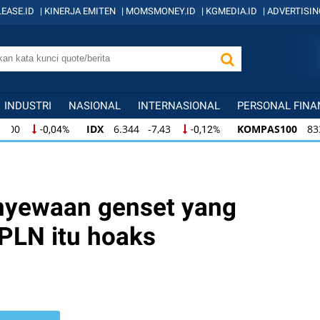
EASE.ID
|
KINERJA EMITEN
|
MOMSMONEY.ID
|
KGMEDIA.ID
|
ADVERTISIN
INDUSTRI
NASIONAL
INTERNASIONAL
PERSONAL FINA
IDX
6.344 -7,43
KOMPAS100
833 -2,31
-0,12%
-0
IDX
6.344 -7,43
KOMPAS100
833 -2,31
-0,12%
-0,
KOMPAS100
833 -2,31
LQ45
631 -3,13
-0,28%
-0,
enyewaan genset yang
LN itu hoaks