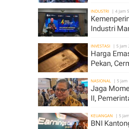
INDUSTRI
| 4 Jam 
Kemenperin 
Industri Ma
INVESTASI
| 5 Jam 
Harga Emas 
Pekan, Cer
NASIONAL
| 5 Jam 
Jaga Mome
II, Pemerin
KEUANGAN
| 5 Jam
BNI Kantong