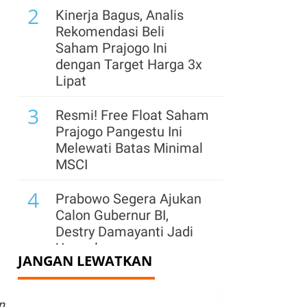
2
Kinerja Bagus, Analis
Rekomendasi Beli
Saham Prajogo Ini
dengan Target Harga 3x
Lipat
3
Resmi! Free Float Saham
Prajogo Pangestu Ini
Melewati Batas Minimal
MSCI
4
Prabowo Segera Ajukan
Calon Gubernur BI,
Destry Damayanti Jadi
Unggulan
JANGAN LEWATKAN
5
IHSG Berpotensi Lanjut
Koreksi Jumat (7/8),
n