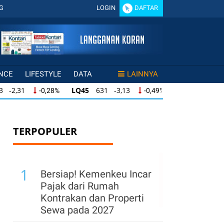
G
LOGIN
DAFTAR
NCE
LIFESTYLE
DATA
LAINNYA
LQ45
631 -3,13
ISSI
219 -0,63
,28%
-0,49%
-0,29%
LQ45
631 -3,13
ISSI
219 -0,63
28%
-0,49%
-0,29%
ISSI
219 -0,63
IDX30
354 -1,64
49%
-0,29%
-0,46%
TERPOPULER
1
Bersiap! Kemenkeu Incar
Pajak dari Rumah
Kontrakan dan Properti
Sewa pada 2027