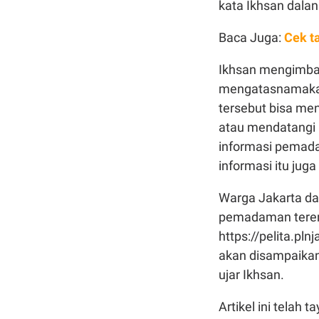
kata Ikhsan dalan
Baca Juga:
Cek t
Ikhsan mengimba
mengatasnamakan
tersebut bisa me
atau mendatangi ka
informasi pemada
informasi itu jug
Warga Jakarta da
pemadaman terenc
https://pelita.pl
akan disampaikan
ujar Ikhsan.
Artikel ini telah