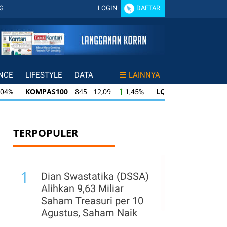
G
LOGIN
DAFTAR
NCE
LIFESTYLE
DATA
LAINNYA
KOMPAS100
845 12,09
LQ45
640 9,44
,04%
1,45%
KOMPAS100
845 12,09
LQ45
640 9,44
04%
1,45%
1
LQ45
640 9,44
ISSI
222 2,82
IDX
45%
1,50%
1,29%
TERPOPULER
1
Dian Swastatika (DSSA)
Alihkan 9,63 Miliar
Saham Treasuri per 10
Agustus, Saham Naik