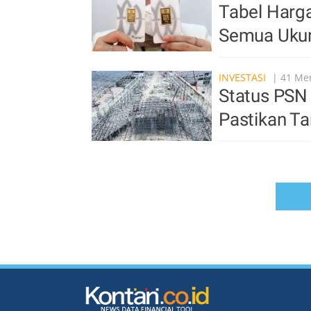
Tabel Harg
Semua Uku
INVESTASI
| 41 Men
Status PSN
Pastikan Ta