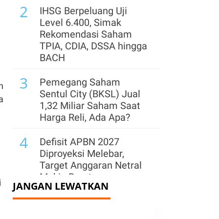
2
IHSG Berpeluang Uji
Level 6.400, Simak
Rekomendasi Saham
TPIA, CDIA, DSSA hingga
BACH
3
Pemegang Saham
n
Sentul City (BKSL) Jual
a
1,32 Miliar Saham Saat
Harga Reli, Ada Apa?
4
Defisit APBN 2027
Diproyeksi Melebar,
Target Anggaran Netral
Makin Berat
i
JANGAN LEWATKAN
5
TOWR Resmi
Dikeluarkan dari Indeks