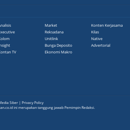
nalisis
Market
Konten Kerjasama
Executive
Reksadana
Kilas
Kolom
Unitlink
Native
nsight
Bunga Deposito
Advertorial
Kontan TV
Ekonomi Makro
edia Siber
|
Privacy Policy
ntan.co.id ini merupakan tanggung jawab Pemimpin Redaksi.