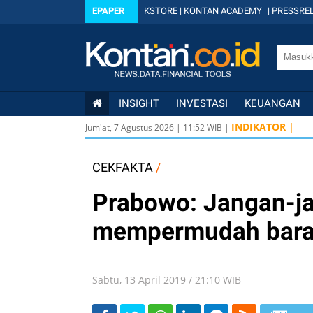
EPAPER
KSTORE
|
KONTAN ACADEMY
|
PRESSREL
INSIGHT
INVESTASI
KEUANGAN
INDIKATOR |
Jum'at, 7 Agustus 2026
|
11
:
52
WIB |
CEKFAKTA
/
Prabowo: Jangan-ja
mempermudah baran
Sabtu, 13 April 2019 / 21:10 WIB