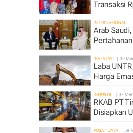
Transaksi Rp
INTERNASIONAL
| 
Arab Saudi,
Pertahanan 
INVESTASI
| 30 Men
Laba UNTR A
Harga Emas
INDUSTRI
| 37 Meni
RKAB PT Tim
Disiapkan 
PUSAT DATA
| 38 M