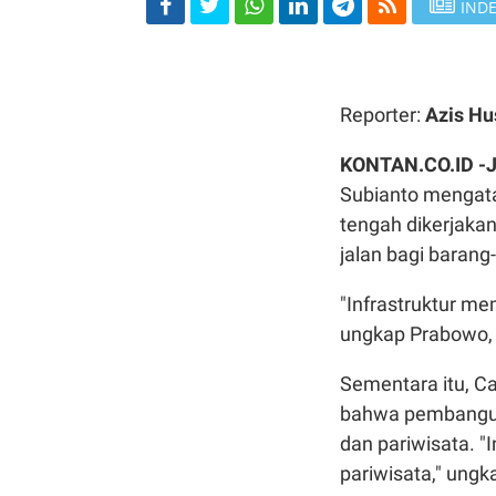
INDE
Reporter:
Azis Hu
KONTAN.CO.ID -
Subianto mengat
tengah dikerjaka
jalan bagi baran
"Infrastruktur m
ungkap Prabowo, 
Sementara itu, C
bahwa pembangun
dan pariwisata. "
pariwisata," ungk