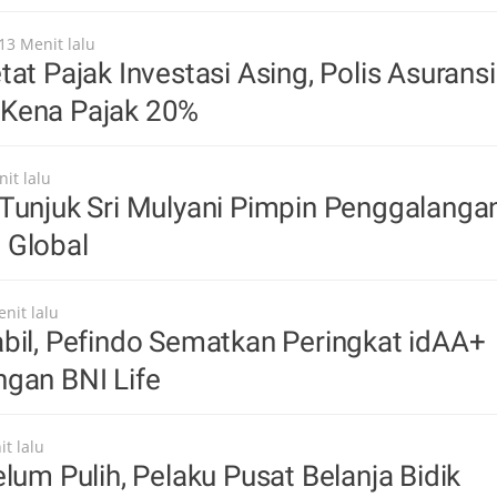
13 Menit lalu
tat Pajak Investasi Asing, Polis Asuransi
Kena Pajak 20%
it lalu
Tunjuk Sri Mulyani Pimpin Penggalanga
 Global
nit lalu
bil, Pefindo Sematkan Peringkat idAA+
gan BNI Life
t lalu
elum Pulih, Pelaku Pusat Belanja Bidik