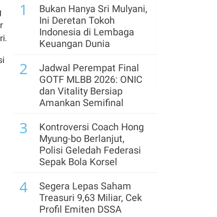
1
LQ45, Cermati
Bukan Hanya Sri Mulyani,
g
Rekomendasi Analis
Ini Deretan Tokoh
r
Indonesia di Lembaga
6
i.
Siap-Siap! Rumah
Keuangan Dunia
Kontrakan & Sewa
si
2
Properti Akan Kena
Jadwal Perempat Final
Pajak Mulai Tahun 2027
GOTF MLBB 2026: ONIC
dan Vitality Bersiap
7
Astrindo Nusantara
Amankan Semifinal
(BIPI) Memacu Bisnis di
3
Paruh Kedua
Kontroversi Coach Hong
Myung-bo Berlanjut,
8
Suku Bunga The Fed
Polisi Geledah Federasi
Seharusnya Sudah Naik,
Sepak Bola Korsel
Pejabat Bank Sentral AS
4
Ini Beri Alasannya
Segera Lepas Saham
Treasuri 9,63 Miliar, Cek
9
Daftar Saham PER
Profil Emiten DSSA