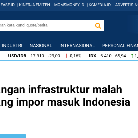
EASE.ID
|
KINERJA EMITEN
|
MOMSMONEY.ID
|
KGMEDIA.ID
|
ADVERTISIN
INDUSTRI
NASIONAL
INTERNASIONAL
PERSONAL FINA
USD/IDR
17.910 -29,00
IDX
6.410 65,94
-0,16%
1
USD/IDR
17.910 -29,00
IDX
6.410 65,94
-0,16%
1,
IDX
6.410 65,94
KOMPAS100
845 12,09
1,04%
1,
ngan infrastruktur malah
g impor masuk Indonesia