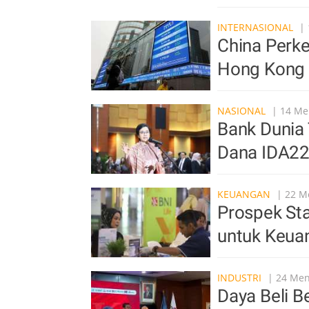
INTERNASIONAL
| 
China Perke
Hong Kong 
NASIONAL
| 14 Men
Bank Dunia 
Dana IDA22
KEUANGAN
| 22 Me
Prospek Sta
untuk Keuan
INDUSTRI
| 24 Meni
Daya Beli B