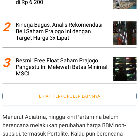
di Rp 6.200
A
I
S
V
K
E
E
M
2
Kinerja Bagus, Analis Rekomendasi
E
Beli Saham Prajogo Ini dengan
N
T
Target Harga 3x Lipat
E
R
I
A
3
Resmi! Free Float Saham Prajogo
N
Pangestu Ini Melewati Batas Minimal
L
MSCI
E
S
T
A
R
LIHAT TERPOPULER LAINNYA
I
Menurut Adiatma, hingga kini Pertamina belum
KANAL
berencana melakukan perubahan harga BBM non-
P
I
subsidi, termasuk Pertalite. Kalau pun berencana
U
M