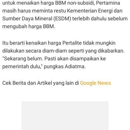
S
A
untuk menaikan harga BBM non-subsidi, Pertamina
A
G
masih harus meminta restu Kementerian Energi dan
T
E
D
S
Sumber Daya Mineral (ESDM) terlebih dahulu sebelum
A
T
mengubah harga BBM.
A
K
L
O
I
Itu berarti kenaikan harga Pertalite tidak mungkin
N
P
dilakukan secara diam-diam seperti yang dikabarkan.
T
S
A
U
"Sekarang belum. Pasti akan disampaikan ke
N
S
T
pemerintah dulu," pungkas Adiatma.
V
Cek Berita dan Artikel yang lain di
Google News
JARINGAN
K
P
O
R
N
E
T
S
A
S
N
R
A
E