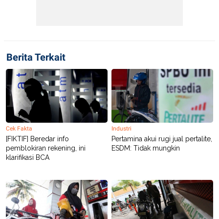
R
T
I
S
I
N
G
Berita Terkait
K
G
M
E
D
I
A
.
I
D
Cek Fakta
Industri
[FIKTIF] Beredar info
Pertamina akui rugi jual pertalite,
pemblokiran rekening, ini
ESDM: Tidak mungkin
klarifikasi BCA
SITEMAP
PROFILE
TERM
OF
USE
PEDOMAN
PEMBERITAAN
SIBER
PRIVACY