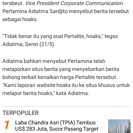
tersbeut.
Vice President Corporate Communication
N
S
E
E
Pertamina Adiatma Sardjito menyebut berita tersebut
W
R
sebagai hoaks.
S
E
S
M
E
O
T
N
"Tidak benar itu yang soal Pertalite, hoaks," tegas
U
I
Adiatma, Senin (21/5).
P
A
A
K
D
I
Adiatma bahkan menyebut Pertamina telah
V
L
A
melaporkan situs berita yang menyebarkan berita
S
K
bohong terkait kenaikan harga Pertalite tersebut.
O
"Kami laporan
R
website
hoaks itu ke situs khusus untuk
P
melapor berita hoaks," kata Adiatma.
O
R
A
S
TERPOPULER
I
1
K
N
Laba Chandra Asri (TPIA) Tembus
I
A
US$ 283 Juta, Sucor Pasang Target
L
T