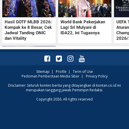
Hasil GOTF MLBB 2026:
World Bank Pekerjakan
UEFA 
Kompak ke 8 Besar, Cek
Lagi Sri Mulyani di
Aturan
Jadwal Tanding ONIC
IDA22, Ini Tugasnya
Champ
dan Vitality
2026/2
Sitemap
|
Profile
|
Term of Use
Pedoman Pemberitaan Media Siber
|
Privacy Policy
Krisis Migrasi Ancam
Disclaimer: Seluruh konten berita yang ditayangkan di kontan.co.id ini
merupakan tanggung jawab Pemimpin Redaksi.
Status Maroko sebagai
Tuan Rumah Piala Dunia
Copyright 2026. All rights reserved
2030