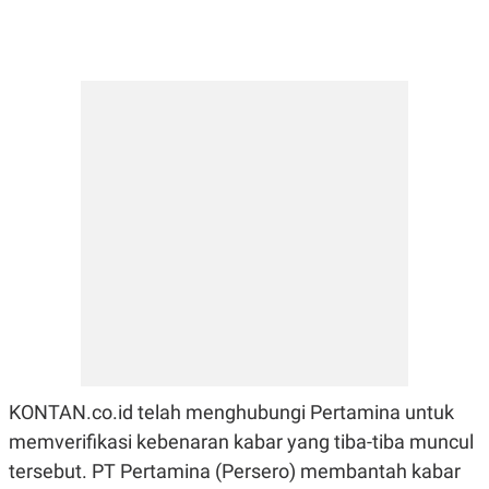
E
R
F
B
O
U
K
S
U
I
S
N
E
S
S
I
N
S
I
G
H
T
S
B
T
E
O
L
C
A
K
N
KONTAN.co.id telah menghubungi Pertamina untuk
S
J
E
A
memverifikasi kebenaran kabar yang tiba-tiba muncul
T
O
U
N
tersebut. PT Pertamina (Persero) membantah kabar
P