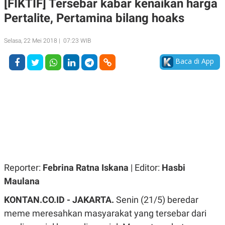
[FIKTIF] Tersebar kabar kenaikan harga
A
A
Pertalite, Pertamina bilang hoaks
S
L
I
K
I
Selasa, 22 Mei 2018 | 07:23 WIB
E
N
U
D
A
U
Baca di App
N
S
G
T
A
R
N
I
P
I
E
N
L
T
U
E
A
R
N
N
G
A
U
S
Reporter:
Febrina Ratna Iskana
| Editor:
Hasbi
S
I
A
O
Maulana
H
N
A
A
KONTAN.CO.ID - JAKARTA.
Senin (21/5) beredar
L
meme meresahkan masyarakat yang tersebar dari
P
R
E
E