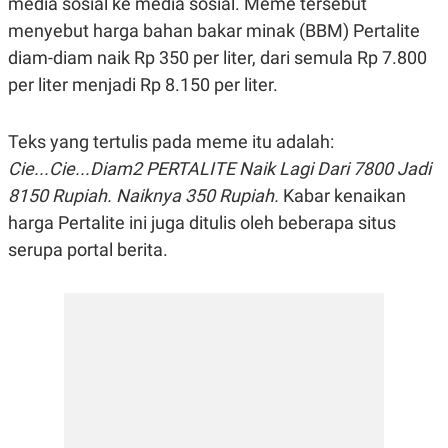
media sosial ke media sosial. Meme tersebut
R
G
menyebut harga bahan bakar minak (BBM) Pertalite
S
I
O
O
diam-diam naik Rp 350 per liter, dari semula Rp 7.800
N
N
A
A
per liter menjadi Rp 8.150 per liter.
L
L
F
I
Teks yang tertulis pada meme itu adalah:
N
A
Cie...Cie...Diam2 PERTALITE Naik Lagi Dari 7800 Jadi
N
C
8150 Rupiah. Naiknya 350 Rupiah.
Kabar kenaikan
E
harga Pertalite ini juga ditulis oleh beberapa situs
Y
C
A
A
serupa portal berita.
N
R
G
I
T
T
E
A
R
H
.
U
.
.
K
L
E
I
S
F