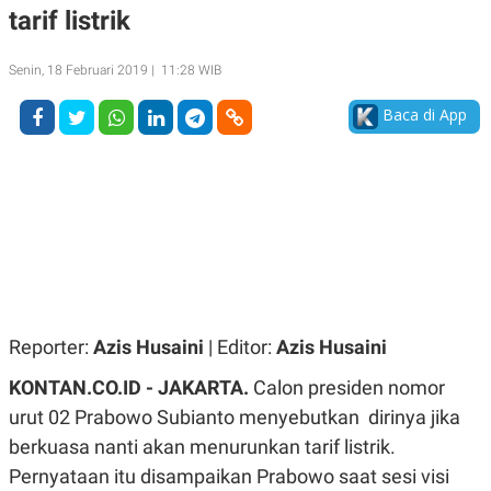
tarif listrik
A
A
S
L
I
Senin, 18 Februari 2019 | 11:28 WIB
K
I
E
N
Baca di App
U
D
A
U
N
S
G
T
A
R
N
I
P
I
E
N
L
T
U
E
A
R
N
N
G
A
Reporter:
Azis Husaini
| Editor:
Azis Husaini
U
S
S
I
KONTAN.CO.ID - JAKARTA.
Calon presiden nomor
A
O
H
N
urut 02 Prabowo Subianto menyebutkan dirinya jika
A
A
L
berkuasa nanti akan menurunkan tarif listrik.
P
R
Pernyataan itu disampaikan Prabowo saat sesi visi
E
E