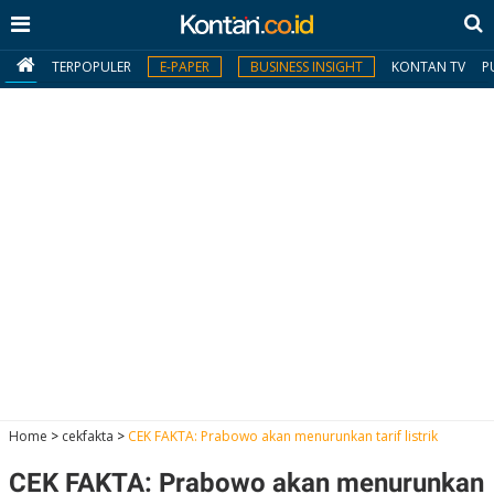
TERPOPULER
E-PAPER
BUSINESS INSIGHT
KONTAN TV
P
MY
KONTAN
Daftar
Masuk
BERITA
I
N
N
A
Home
>
cekfakta
>
CEK FAKTA: Prabowo akan menurunkan tarif listrik
V
S
E
I
S
O
CEK FAKTA: Prabowo akan menurunkan
T
N