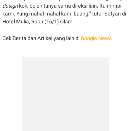
S
A
design
kok, boleh tanya sama direksi lain. Itu mimpi
A
G
T
E
kami. Yang mahal-mahal kami buang," tutur Sofyan di
D
S
A
Hotel Mulia, Rabu (16/1) silam.
T
A
K
L
Cek Berita dan Artikel yang lain di
Google News
O
I
N
P
T
S
A
U
N
S
T
V
JARINGAN
K
P
O
R
N
E
T
S
A
S
N
R
A
E