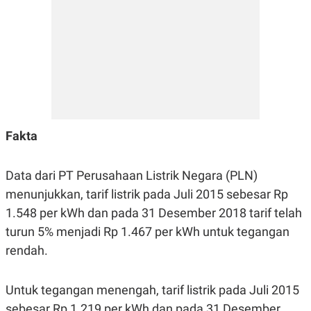
E
R
F
B
O
U
K
S
U
I
S
N
E
S
S
I
N
Fakta
S
I
G
Data dari PT Perusahaan Listrik Negara (PLN)
H
T
menunjukkan, tarif listrik pada Juli 2015 sebesar Rp
S
B
1.548 per kWh dan pada 31 Desember 2018 tarif telah
T
E
O
L
turun 5% menjadi Rp 1.467 per kWh untuk tegangan
C
A
rendah.
K
N
S
J
E
A
T
O
Untuk tegangan menengah, tarif listrik pada Juli 2015
U
N
P
sebesar Rp 1.219 per kWh dan pada 31 Desember