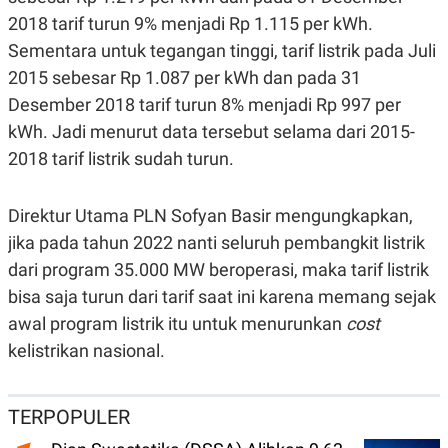
N
S
2018 tarif turun 9% menjadi Rp 1.115 per kWh.
E
E
Sementara untuk tegangan tinggi, tarif listrik pada Juli
W
R
S
E
2015 sebesar Rp 1.087 per kWh dan pada 31
S
M
E
O
Desember 2018 tarif turun 8% menjadi Rp 997 per
T
N
kWh. Jadi menurut data tersebut selama dari 2015-
U
I
P
A
2018 tarif listrik sudah turun.
A
K
D
I
V
L
Direktur Utama PLN Sofyan Basir mengungkapkan,
A
S
jika pada tahun 2022 nanti seluruh pembangkit listrik
K
dari program 35.000 MW beroperasi, maka tarif listrik
O
R
bisa saja turun dari tarif saat ini karena memang sejak
P
O
awal program listrik itu untuk menurunkan
cost
R
kelistrikan nasional.
A
S
I
K
N
TERPOPULER
I
A
L
T