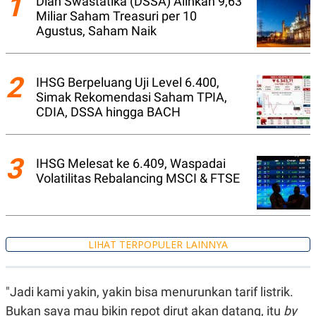
1
Dian Swastatika (DSSA) Alihkan 9,63
A
I
Miliar Saham Treasuri per 10
S
V
K
E
Agustus, Saham Naik
E
M
E
N
2
IHSG Berpeluang Uji Level 6.400,
T
E
Simak Rekomendasi Saham TPIA,
R
CDIA, DSSA hingga BACH
I
A
N
3
L
IHSG Melesat ke 6.409, Waspadai
E
Volatilitas Rebalancing MSCI & FTSE
S
T
A
R
I
LIHAT TERPOPULER LAINNYA
KANAL
"Jadi kami yakin, yakin bisa menurunkan tarif listrik.
P
I
U
M
Bukan saya mau bikin repot dirut akan datang, itu
by