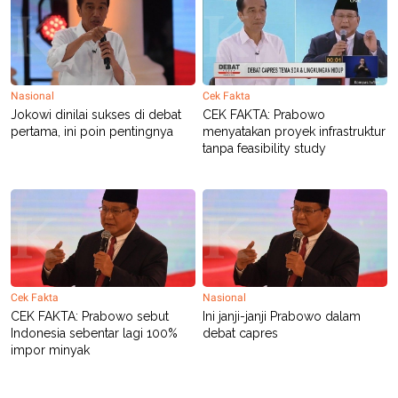
R
T
I
S
I
N
G
Nasional
Cek Fakta
K
Jokowi dinilai sukses di debat
CEK FAKTA: Prabowo
G
M
pertama, ini poin pentingnya
menyatakan proyek infrastruktur
E
tanpa feasibility study
D
I
A
.
I
D
SITEMAP
PROFILE
TERM
Cek Fakta
Nasional
OF
CEK FAKTA: Prabowo sebut
Ini janji-janji Prabowo dalam
USE
Indonesia sebentar lagi 100%
debat capres
PEDOMAN
impor minyak
PEMBERITAAN
SIBER
PRIVACY