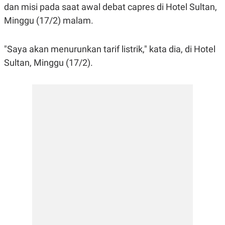
dan misi pada saat awal debat capres di Hotel Sultan,
R
G
S
I
Minggu (17/2) malam.
O
O
N
N
A
A
L
L
"Saya akan menurunkan tarif listrik," kata dia, di Hotel
F
Sultan, Minggu (17/2).
I
N
A
N
C
E
Y
C
A
A
N
R
G
I
T
T
E
A
R
H
.
U
.
.
K
L
E
I
S
F